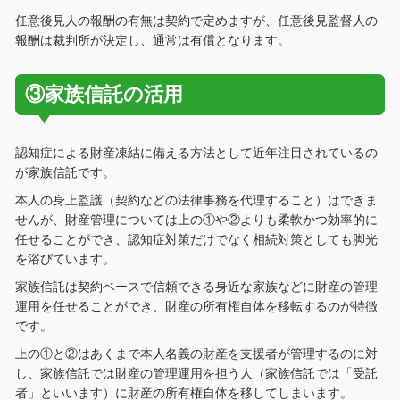
任意後見人の報酬の有無は契約で定めますが、任意後見監督人の
報酬は裁判所が決定し、通常は有償となります。
③家族信託の活用
認知症による財産凍結に備える方法として近年注目されているの
が家族信託です。
本人の身上監護（契約などの法律事務を代理すること）はできま
せんが、財産管理については上の①や②よりも柔軟かつ効率的に
任せることができ、認知症対策だけでなく相続対策としても脚光
を浴びています。
家族信託は契約ベースで信頼できる身近な家族などに財産の管理
運用を任せることができ、財産の所有権自体を移転するのが特徴
です。
上の①と②はあくまで本人名義の財産を支援者が管理するのに対
し、家族信託では財産の管理運用を担う人（家族信託では「受託
者」といいます）に財産の所有権自体を移してしまいます。