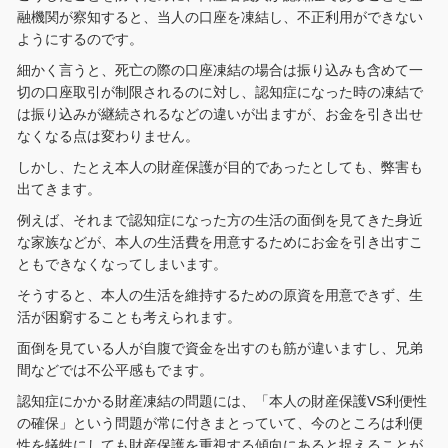
融機関が察知すると、当人の口座を凍結し、不正利用ができない
ようにするのです。
細かく言うと、死亡の際の口座凍結の場合は振り込みも含めて一
切の口座取引が制限されるのに対し、認知症になった時の凍結で
は振り込みが継続されるなどの違いが出ますが、お金を引き出せ
なくなる点は変わりません。
しかし、たとえ本人の財産保護が目的であったとしても、弊害も
出てきます。
例えば、それまで認知症になった方の生活の面倒を見てきた身近
な家族などが、本人の生活費を用意するためにお金を引き出すこ
ともできなくなってしまいます。
そうすると、本人の生活を維持するための原資を用意できず、生
活が困窮することも考えられます。
面倒を見ている人が自腹で資金を出すのも筋が違いますし、兄弟
間などでは不公平感もでます。
認知症にかかる財産凍結の問題には、「本人の財産保護VS利便性
の確保」という問題が常に付きまとっていて、今のところは利便
性を犠牲にしても財産保護を重視する傾向にあると捉えることが