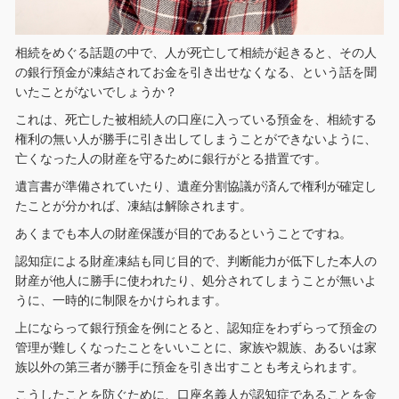
相続をめぐる話題の中で、人が死亡して相続が起きると、その人
の銀行預金が凍結されてお金を引き出せなくなる、という話を聞
いたことがないでしょうか？
これは、死亡した被相続人の口座に入っている預金を、相続する
権利の無い人が勝手に引き出してしまうことができないように、
亡くなった人の財産を守るために銀行がとる措置です。
遺言書が準備されていたり、遺産分割協議が済んで権利が確定し
たことが分かれば、凍結は解除されます。
あくまでも本人の財産保護が目的であるということですね。
認知症による財産凍結も同じ目的で、判断能力が低下した本人の
財産が他人に勝手に使われたり、処分されてしまうことが無いよ
うに、一時的に制限をかけられます。
上にならって銀行預金を例にとると、認知症をわずらって預金の
管理が難しくなったことをいいことに、家族や親族、あるいは家
族以外の第三者が勝手に預金を引き出すことも考えられます。
こうしたことを防ぐために、口座名義人が認知症であることを金