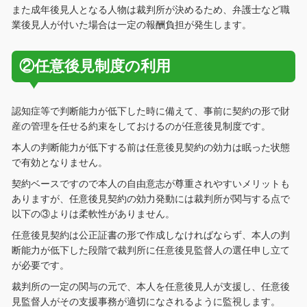
また成年後見人となる人物は裁判所が決めるため、弁護士など職
業後見人が付いた場合は一定の報酬負担が発生します。
②任意後見制度の利用
認知症等で判断能力が低下した時に備えて、事前に契約の形で財
産の管理を任せる約束をしておけるのが任意後見制度です。
本人の判断能力が低下する前は任意後見契約の効力は眠った状態
で有効となりません。
契約ベースですので本人の自由意志が尊重されやすいメリットも
ありますが、任意後見契約の効力発動には裁判所が関与する点で
以下の③よりは柔軟性がありません。
任意後見契約は公正証書の形で作成しなければならず、本人の判
断能力が低下した段階で裁判所に任意後見監督人の選任申し立て
が必要です。
裁判所の一定の関与の元で、本人を任意後見人が支援し、任意後
見監督人がその支援事務が適切になされるように監視します。