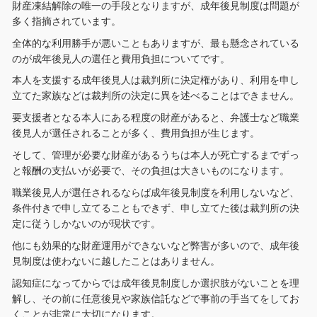
財産凍結解除の唯一の手段となりますが、成年後見制度は問題が
多く指摘されています。
全体的な利用勝手が悪いこともありますが、最も懸念されている
のが成年後見人の選任と費用負担についてです。
本人を支援する成年後見人は裁判所に決定権があり、利用を申し
立てた家族などは裁判所の決定に異を述べることはできません。
要支援者となる本人にある程度の財産があると、弁護士など職業
後見人が選任されることが多く、費用負担が生じます。
そして、管理が必要な財産があるうちは本人が死亡するまでずっ
と報酬の支払いが必要で、その負担は大きいものになります。
職業後見人が選任されるならば成年後見制度を利用しないなど、
条件付きで申し立てることもできず、申し立てた後は裁判所の決
定に従うしかないのが現状です。
他にも効果的な財産運用ができないなど弊害が多いので、成年後
見制度は使わないに越したことはありません。
認知症になってからでは成年後見制度しか選択肢がないことを理
解し、その前に任意後見や家族信託などで事前の手当てをしてお
くことが非常に大切になります。